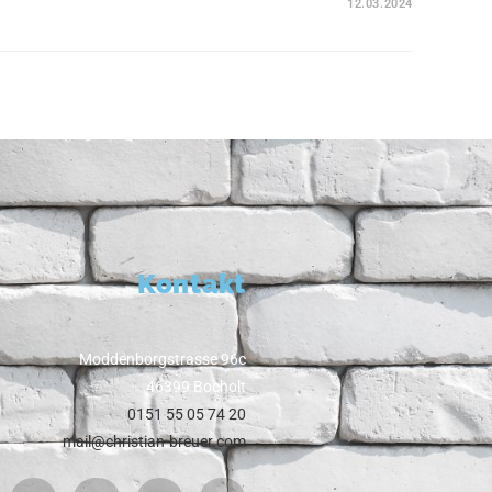
12.03.2024
Kontakt
Moddenborgstrasse 96c
46399 Bocholt
0151 55 05 74 20
mail@christian-breuer.com