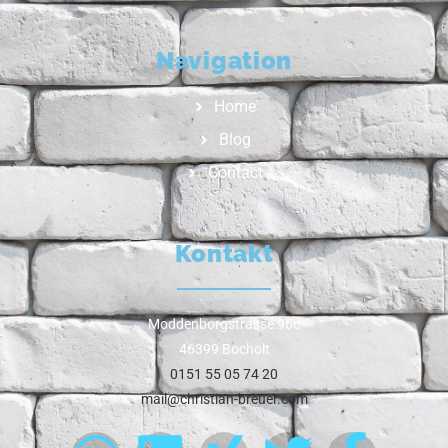
Navigation
Home
Blog
Contact
Kontakt
Moddenborgstrasse 96c
46399 Bocholt
0151 55 05 74 20
mail@christian-breuer.com